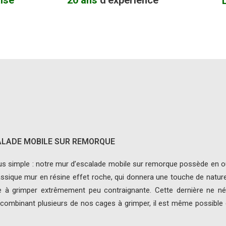
ise
20 ans
d’expérience
ALADE MOBILE SUR REMORQUE
s simple :
notre mur d’escalade mobile sur remorque possède en outr
lassique mur en résine effet roche, qui donnera une touche de natu
ge à grimper extrêmement peu contraignante. Cette dernière ne n
 combinant plusieurs de nos cages à grimper, il est même possible d